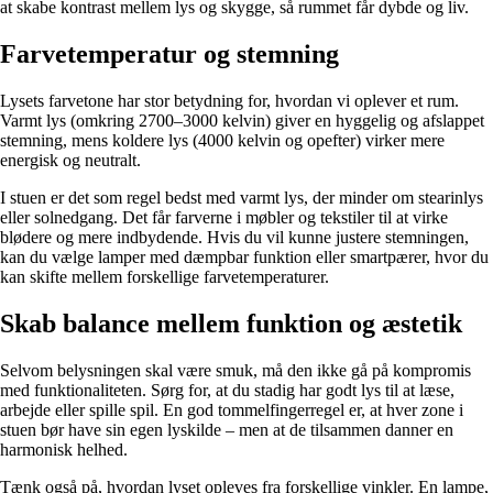
at skabe kontrast mellem lys og skygge, så rummet får dybde og liv.
Farvetemperatur og stemning
Lysets farvetone har stor betydning for, hvordan vi oplever et rum.
Varmt lys (omkring 2700–3000 kelvin) giver en hyggelig og afslappet
stemning, mens koldere lys (4000 kelvin og opefter) virker mere
energisk og neutralt.
I stuen er det som regel bedst med varmt lys, der minder om stearinlys
eller solnedgang. Det får farverne i møbler og tekstiler til at virke
blødere og mere indbydende. Hvis du vil kunne justere stemningen,
kan du vælge lamper med dæmpbar funktion eller smartpærer, hvor du
kan skifte mellem forskellige farvetemperaturer.
Skab balance mellem funktion og æstetik
Selvom belysningen skal være smuk, må den ikke gå på kompromis
med funktionaliteten. Sørg for, at du stadig har godt lys til at læse,
arbejde eller spille spil. En god tommelfingerregel er, at hver zone i
stuen bør have sin egen lyskilde – men at de tilsammen danner en
harmonisk helhed.
Tænk også på, hvordan lyset opleves fra forskellige vinkler. En lampe,