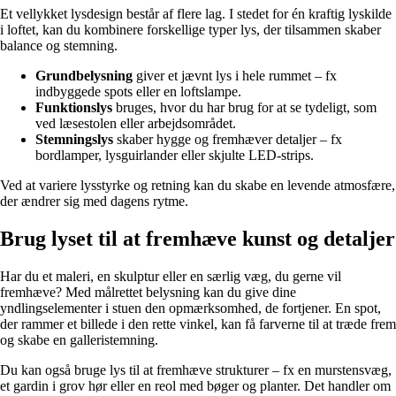
Et vellykket lysdesign består af flere lag. I stedet for én kraftig lyskilde
i loftet, kan du kombinere forskellige typer lys, der tilsammen skaber
balance og stemning.
Grundbelysning
giver et jævnt lys i hele rummet – fx
indbyggede spots eller en loftslampe.
Funktionslys
bruges, hvor du har brug for at se tydeligt, som
ved læsestolen eller arbejdsområdet.
Stemningslys
skaber hygge og fremhæver detaljer – fx
bordlamper, lysguirlander eller skjulte LED-strips.
Ved at variere lysstyrke og retning kan du skabe en levende atmosfære,
der ændrer sig med dagens rytme.
Brug lyset til at fremhæve kunst og detaljer
Har du et maleri, en skulptur eller en særlig væg, du gerne vil
fremhæve? Med målrettet belysning kan du give dine
yndlingselementer i stuen den opmærksomhed, de fortjener. En spot,
der rammer et billede i den rette vinkel, kan få farverne til at træde frem
og skabe en galleristemning.
Du kan også bruge lys til at fremhæve strukturer – fx en murstensvæg,
et gardin i grov hør eller en reol med bøger og planter. Det handler om