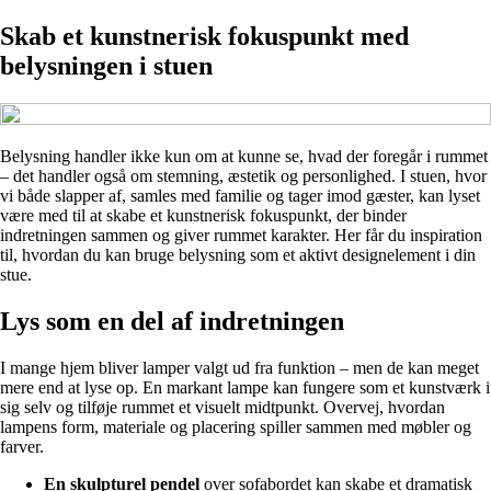
Skab et kunstnerisk fokuspunkt med
belysningen i stuen
Belysning handler ikke kun om at kunne se, hvad der foregår i rummet
– det handler også om stemning, æstetik og personlighed. I stuen, hvor
vi både slapper af, samles med familie og tager imod gæster, kan lyset
være med til at skabe et kunstnerisk fokuspunkt, der binder
indretningen sammen og giver rummet karakter. Her får du inspiration
til, hvordan du kan bruge belysning som et aktivt designelement i din
stue.
Lys som en del af indretningen
I mange hjem bliver lamper valgt ud fra funktion – men de kan meget
mere end at lyse op. En markant lampe kan fungere som et kunstværk i
sig selv og tilføje rummet et visuelt midtpunkt. Overvej, hvordan
lampens form, materiale og placering spiller sammen med møbler og
farver.
En skulpturel pendel
over sofabordet kan skabe et dramatisk