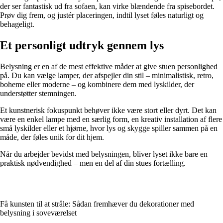
der ser fantastisk ud fra sofaen, kan virke blændende fra spisebordet.
Prøv dig frem, og justér placeringen, indtil lyset føles naturligt og
behageligt.
Et personligt udtryk gennem lys
Belysning er en af de mest effektive måder at give stuen personlighed
på. Du kan vælge lamper, der afspejler din stil – minimalistisk, retro,
boheme eller moderne – og kombinere dem med lyskilder, der
understøtter stemningen.
Et kunstnerisk fokuspunkt behøver ikke være stort eller dyrt. Det kan
være en enkel lampe med en særlig form, en kreativ installation af flere
små lyskilder eller et hjørne, hvor lys og skygge spiller sammen på en
måde, der føles unik for dit hjem.
Når du arbejder bevidst med belysningen, bliver lyset ikke bare en
praktisk nødvendighed – men en del af din stues fortælling.
Få kunsten til at stråle: Sådan fremhæver du dekorationer med
belysning i soveværelset