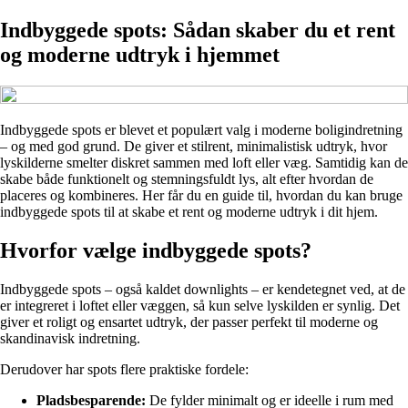
Indbyggede spots: Sådan skaber du et rent
og moderne udtryk i hjemmet
Indbyggede spots er blevet et populært valg i moderne boligindretning
– og med god grund. De giver et stilrent, minimalistisk udtryk, hvor
lyskilderne smelter diskret sammen med loft eller væg. Samtidig kan de
skabe både funktionelt og stemningsfuldt lys, alt efter hvordan de
placeres og kombineres. Her får du en guide til, hvordan du kan bruge
indbyggede spots til at skabe et rent og moderne udtryk i dit hjem.
Hvorfor vælge indbyggede spots?
Indbyggede spots – også kaldet downlights – er kendetegnet ved, at de
er integreret i loftet eller væggen, så kun selve lyskilden er synlig. Det
giver et roligt og ensartet udtryk, der passer perfekt til moderne og
skandinavisk indretning.
Derudover har spots flere praktiske fordele:
Pladsbesparende:
De fylder minimalt og er ideelle i rum med