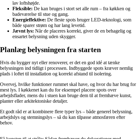
lav loftshøjde.
Fleksible:
De kan bruges i stort set alle rum – fra køkken og
badeværelse til stue og gang.
Energieffektive:
De fleste spots bruger LED-teknologi, som
både sparer strøm og har lang levetid.
Jævnt lys:
Når de placeres korrekt, giver de en behagelig og
ensartet belysning uden skygger.
Planlæg belysningen fra starten
Hvis du bygger nyt eller renoverer, er det en god idé at tænke
belysningen ind tidligt i processen. Indbyggede spots kræver nemlig
plads i loftet til installation og korrekt afstand til isolering.
Overvej, hvilke funktioner rummet skal have, og hvor du har brug for
mest lys. I køkkenet kan du for eksempel placere spots over
arbejdsflader, mens du i stuen kan bruge dem til at fremhæve kunst,
planter eller arkitektoniske detaljer.
Et godt råd er at kombinere flere typer lys – både generel belysning,
arbejdslys og stemningslys – så du kan tilpasse atmosfæren efter
behov.
Få kunsten til at stråle: Sådan fremhæver du dekorationer med