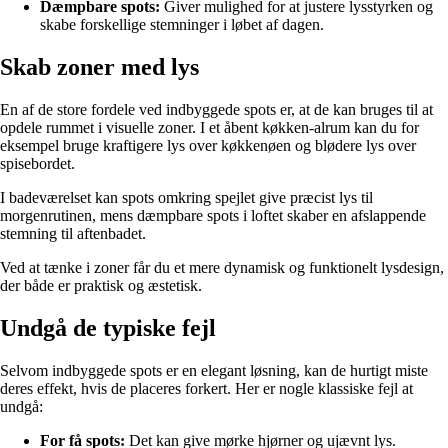
Dæmpbare spots:
Giver mulighed for at justere lysstyrken og
skabe forskellige stemninger i løbet af dagen.
Skab zoner med lys
En af de store fordele ved indbyggede spots er, at de kan bruges til at
opdele rummet i visuelle zoner. I et åbent køkken-alrum kan du for
eksempel bruge kraftigere lys over køkkenøen og blødere lys over
spisebordet.
I badeværelset kan spots omkring spejlet give præcist lys til
morgenrutinen, mens dæmpbare spots i loftet skaber en afslappende
stemning til aftenbadet.
Ved at tænke i zoner får du et mere dynamisk og funktionelt lysdesign,
der både er praktisk og æstetisk.
Undgå de typiske fejl
Selvom indbyggede spots er en elegant løsning, kan de hurtigt miste
deres effekt, hvis de placeres forkert. Her er nogle klassiske fejl at
undgå:
For få spots:
Det kan give mørke hjørner og ujævnt lys.