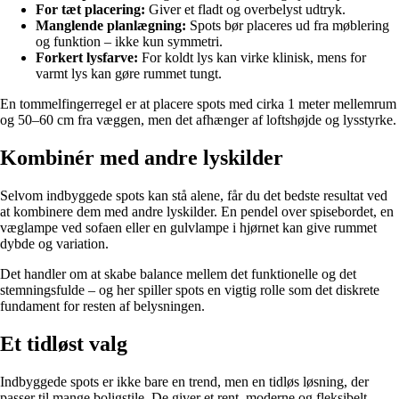
For tæt placering:
Giver et fladt og overbelyst udtryk.
Manglende planlægning:
Spots bør placeres ud fra møblering
og funktion – ikke kun symmetri.
Forkert lysfarve:
For koldt lys kan virke klinisk, mens for
varmt lys kan gøre rummet tungt.
En tommelfingerregel er at placere spots med cirka 1 meter mellemrum
og 50–60 cm fra væggen, men det afhænger af loftshøjde og lysstyrke.
Kombinér med andre lyskilder
Selvom indbyggede spots kan stå alene, får du det bedste resultat ved
at kombinere dem med andre lyskilder. En pendel over spisebordet, en
væglampe ved sofaen eller en gulvlampe i hjørnet kan give rummet
dybde og variation.
Det handler om at skabe balance mellem det funktionelle og det
stemningsfulde – og her spiller spots en vigtig rolle som det diskrete
fundament for resten af belysningen.
Et tidløst valg
Indbyggede spots er ikke bare en trend, men en tidløs løsning, der
passer til mange boligstile. De giver et rent, moderne og fleksibelt